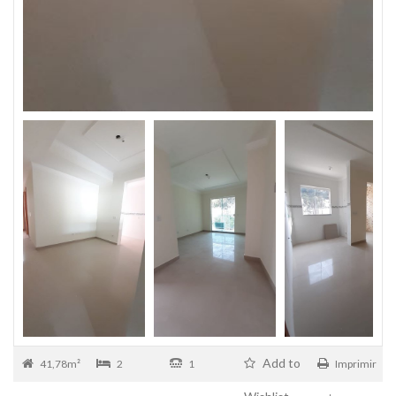
Add to
41,78m²
2
1
Imprimir