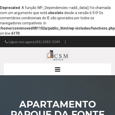
Deprecated
: A função WP_Dependencies->add_data() foi chamada
com um argumento que está
obsoleto
desde a versão 6.9.0! Os
comentários condicionais do IE são ignorados por todos os
navegadores compatíveis. in
/home/csmimoved081102a/public_html/wp-includes/functions.php
on line
6170
Ligue-nos agora:(41) 3283-3549
|
josemir.fsilva@gmail.com
APARTAMENTO
PARQUE DA FONTE